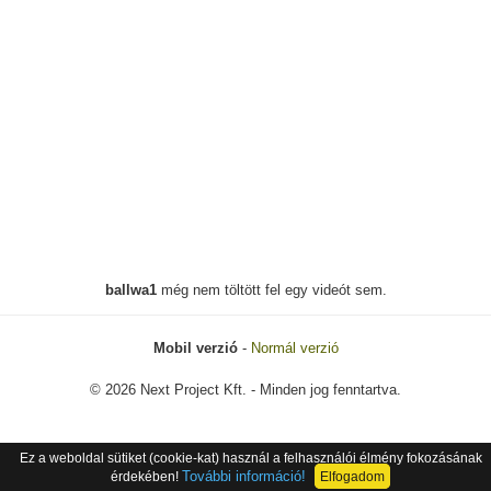
ballwa1
még nem töltött fel egy videót sem.
Mobil verzió
-
Normál verzió
© 2026 Next Project Kft. - Minden jog fenntartva.
Ez a weboldal sütiket (cookie-kat) használ a felhasználói élmény fokozásának
További információ!
érdekében!
Elfogadom