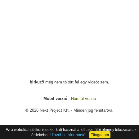
birkuc9
még nem töltött fel egy videót sem.
Mobil verzió
-
Normál verzió
© 2026 Next Project Kft. - Minden jog fenntartva.
Ez a weboldal sütiket (cookie-kat) használ a felhasználói élmény fokozásának
További információ!
érdekében!
Elfogadom