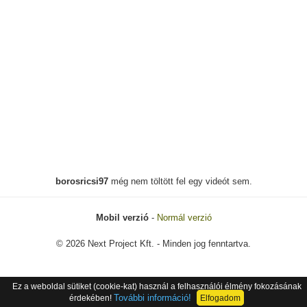
borosricsi97
még nem töltött fel egy videót sem.
Mobil verzió
-
Normál verzió
© 2026 Next Project Kft. - Minden jog fenntartva.
Ez a weboldal sütiket (cookie-kat) használ a felhasználói élmény fokozásának
További információ!
érdekében!
Elfogadom