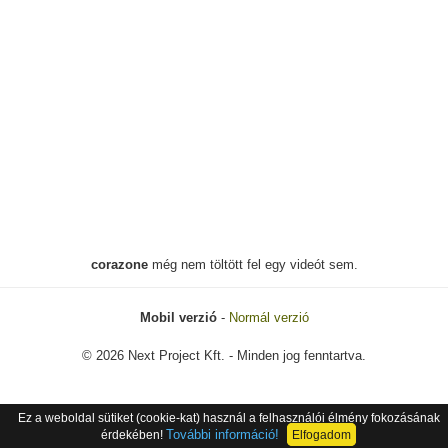
corazone
még nem töltött fel egy videót sem.
Mobil verzió
-
Normál verzió
© 2026 Next Project Kft. - Minden jog fenntartva.
Ez a weboldal sütiket (cookie-kat) használ a felhasználói élmény fokozásának
További információ!
érdekében!
Elfogadom