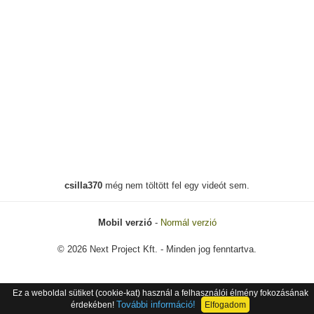
csilla370
még nem töltött fel egy videót sem.
Mobil verzió
-
Normál verzió
© 2026 Next Project Kft. - Minden jog fenntartva.
Ez a weboldal sütiket (cookie-kat) használ a felhasználói élmény fokozásának
További információ!
érdekében!
Elfogadom