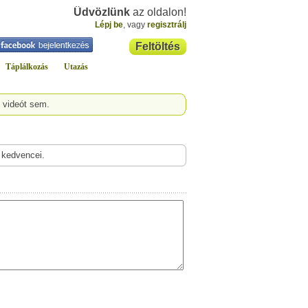
Üdvözlünk
az oldalon!
Lépj be
, vagy
regisztrálj
Feltöltés
Táplálkozás
Utazás
 videót sem.
 kedvencei.