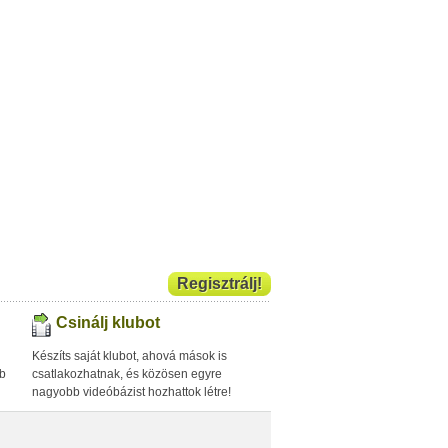
Regisztrálj!
Csinálj klubot
Készíts saját klubot, ahová mások is
bb
csatlakozhatnak, és közösen egyre
nagyobb videóbázist hozhattok létre!