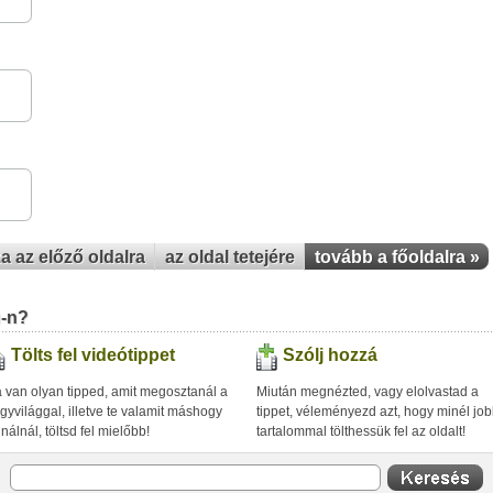
z
za az előző oldalra
az oldal tetejére
tovább a főoldalra »
u-n?
Tölts fel videótippet
Szólj hozzá
 van olyan tipped, amit megosztanál a
Miután megnézted, vagy elolvastad a
gyvilággal, illetve te valamit máshogy
tippet, véleményezd azt, hogy minél jo
inálnál, töltsd fel mielőbb!
tartalommal tölthessük fel az oldalt!