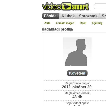
Főoldal
Klubok
Sorozatok
Sz
Autó
Csináld magad
Divat
Egészség
dadaidadi profilja
Regisztráció napja:
2012. október 20.
Megtekintett videók:
43 db
Saját videótippek: