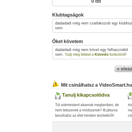
0 db
Klubtagságok
dadaidadi még nem csatlakozott egy klubho
sem.
Őket követem
dadaidadi még nem követ egy felhasználót
sem.
!
Tudj meg többet a
Követés
funkcióról
« viss
Mit csinálhatsz a VideoSmart.h
Tanulj kikapcsolódva
Túl sokmindent akarnak megtanítani, de
Ha
nem tetszenek a módszerek? Itt játszva
na
tanulhatsz az élet minden területéről!
cs