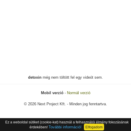
detoxin
még nem töltött fel egy videót sem.
Mobil verzió
-
Normál verzió
© 2026 Next Project Kft. - Minden jog fenntartva.
Ez a weboldal sütiket (cookie-kat) használ a felhasználói élmény fokozásának
További információ!
érdekében!
Elfogadom