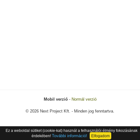
Mobil verzió
-
Normál verzió
© 2026 Next Project Kft. - Minden jog fenntartva.
Ez a weboldal sütiket (cookie-kat) használ a felhasználói élmény fokozásának
További információ!
érdekében!
Elfogadom