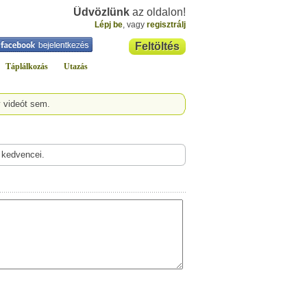
Üdvözlünk
az oldalon!
Lépj be
, vagy
regisztrálj
Feltöltés
Táplálkozás
Utazás
y videót sem.
 kedvencei.