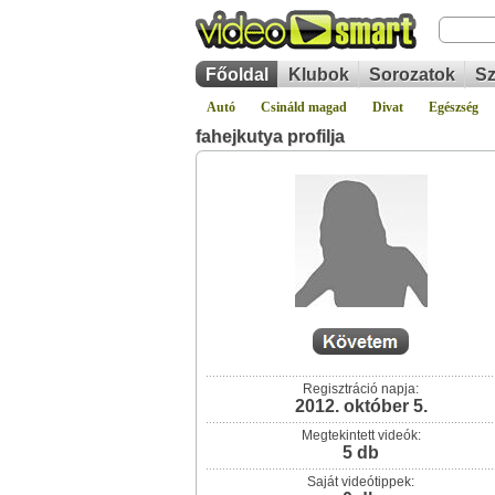
Főoldal
Klubok
Sorozatok
Sz
Autó
Csináld magad
Divat
Egészség
fahejkutya profilja
Regisztráció napja:
2012. október 5.
Megtekintett videók:
5 db
Saját videótippek: