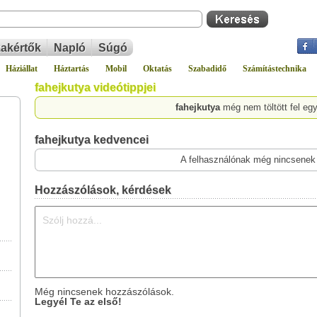
akértők
Napló
Súgó
Háziállat
Háztartás
Mobil
Oktatás
Szabadidő
Számítástechnika
fahejkutya videótippjei
fahejkutya
még nem töltött fel eg
fahejkutya kedvencei
A felhasználónak még nincsenek
Hozzászólások, kérdések
Még nincsenek hozzászólások.
Legyél Te az első!