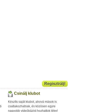
Regisztrálj!
Csinálj klubot
Készíts saját klubot, ahová mások is
bb
csatlakozhatnak, és közösen egyre
nagyobb videóbázist hozhattok létre!