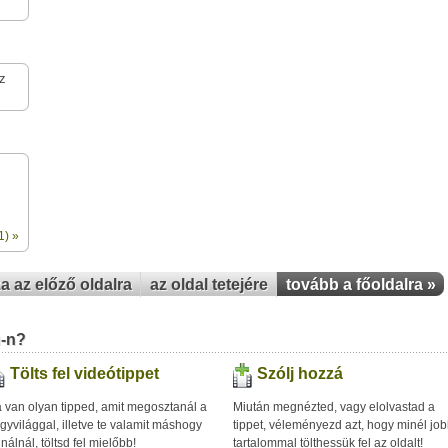
z
1) »
za az előző oldalra
az oldal tetejére
tovább a főoldalra »
u-n?
Tölts fel videótippet
Szólj hozzá
 van olyan tipped, amit megosztanál a
Miután megnézted, vagy elolvastad a
gyvilággal, illetve te valamit máshogy
tippet, véleményezd azt, hogy minél jo
inálnál, töltsd fel mielőbb!
tartalommal tölthessük fel az oldalt!