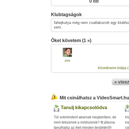
0 db
Klubtagságok
fahejkutya még nem csatlakozott egy klubho
sem.
Őket követem (1 »)
zimi
Követéseim listája (
« viss
Mit csinálhatsz a VideoSmart.h
Tanulj kikapcsolódva
Túl sokmindent akarnak megtanítani, de
Ha
nem tetszenek a módszerek? Itt játszva
na
tanulhatsz az élet minden területéről!
cs