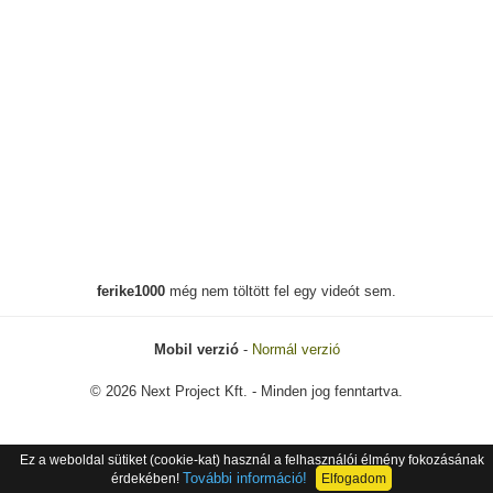
ferike1000
még nem töltött fel egy videót sem.
Mobil verzió
-
Normál verzió
© 2026 Next Project Kft. - Minden jog fenntartva.
Ez a weboldal sütiket (cookie-kat) használ a felhasználói élmény fokozásának
További információ!
érdekében!
Elfogadom