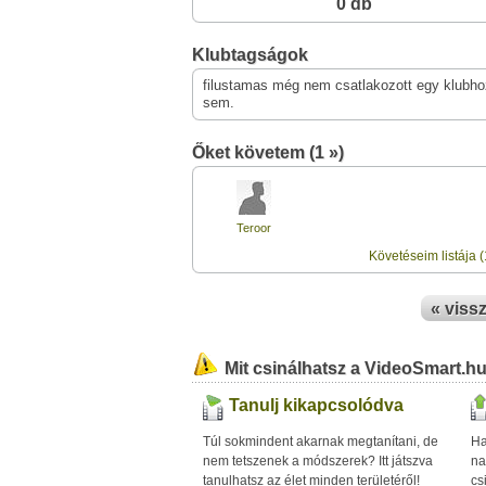
0 db
Klubtagságok
filustamas még nem csatlakozott egy klubho
sem.
Őket követem (1 »)
Teroor
Követéseim listája (
« viss
Mit csinálhatsz a VideoSmart.h
Tanulj kikapcsolódva
Túl sokmindent akarnak megtanítani, de
Ha
nem tetszenek a módszerek? Itt játszva
na
tanulhatsz az élet minden területéről!
cs