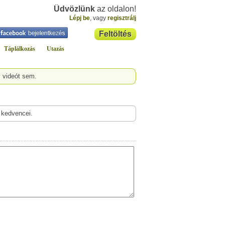
Üdvözlünk
az oldalon!
Lépj be
, vagy
regisztrálj
Feltöltés
Táplálkozás
Utazás
y videót sem.
 kedvencei.