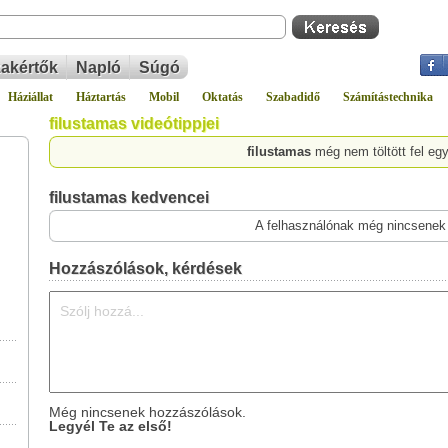
akértők
Napló
Súgó
Háziállat
Háztartás
Mobil
Oktatás
Szabadidő
Számítástechnika
filustamas videótippjei
filustamas
még nem töltött fel eg
filustamas kedvencei
A felhasználónak még nincsenek
Hozzászólások, kérdések
Még nincsenek hozzászólások.
Legyél Te az első!