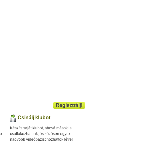
Regisztrálj!
Csinálj klubot
Készíts saját klubot, ahová mások is
bb
csatlakozhatnak, és közösen egyre
nagyobb videóbázist hozhattok létre!