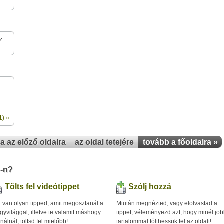
z
1) »
za az előző oldalra
az oldal tetejére
tovább a főoldalra »
u-n?
Tölts fel videótippet
Szólj hozzá
 van olyan tipped, amit megosztanál a
Miután megnézted, vagy elolvastad a
gyvilággal, illetve te valamit máshogy
tippet, véleményezd azt, hogy minél jo
inálnál, töltsd fel mielőbb!
tartalommal tölthessük fel az oldalt!