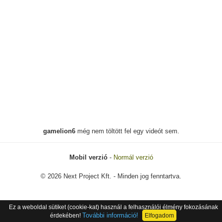
gamelion6
még nem töltött fel egy videót sem.
Mobil verzió
-
Normál verzió
© 2026 Next Project Kft. - Minden jog fenntartva.
Ez a weboldal sütiket (cookie-kat) használ a felhasználói élmény fokozásának
További információ!
érdekében!
Elfogadom