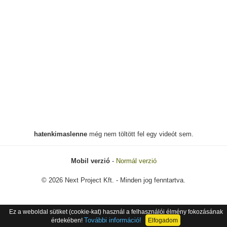
hatenkimaslenne
még nem töltött fel egy videót sem.
Mobil verzió
-
Normál verzió
© 2026 Next Project Kft. - Minden jog fenntartva.
Ez a weboldal sütiket (cookie-kat) használ a felhasználói élmény fokozásának
További információ!
érdekében!
Elfogadom