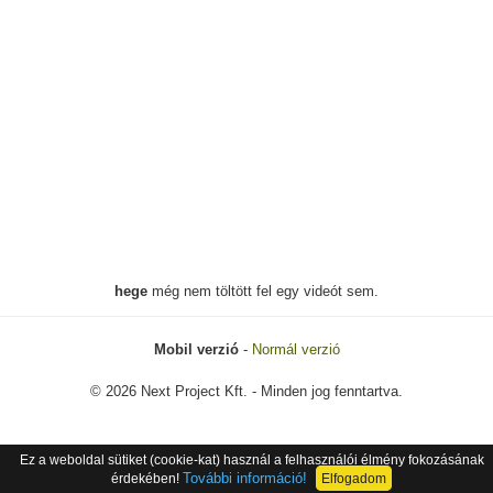
hege
még nem töltött fel egy videót sem.
Mobil verzió
-
Normál verzió
© 2026 Next Project Kft. - Minden jog fenntartva.
Ez a weboldal sütiket (cookie-kat) használ a felhasználói élmény fokozásának
További információ!
érdekében!
Elfogadom