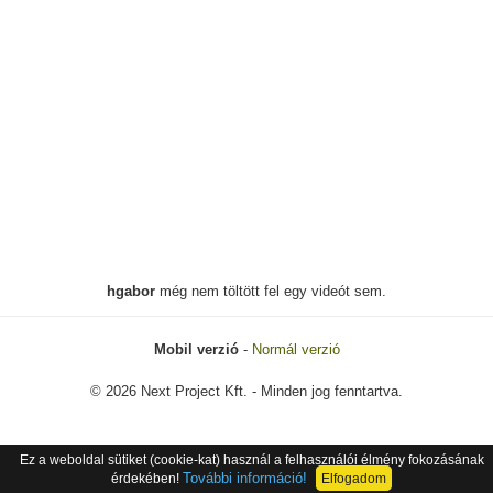
hgabor
még nem töltött fel egy videót sem.
Mobil verzió
-
Normál verzió
© 2026 Next Project Kft. - Minden jog fenntartva.
Ez a weboldal sütiket (cookie-kat) használ a felhasználói élmény fokozásának
További információ!
érdekében!
Elfogadom