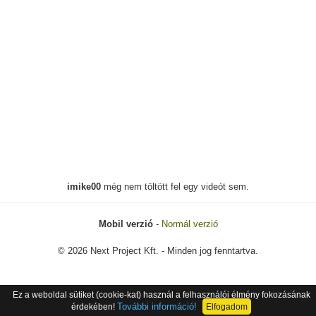
imike00
még nem töltött fel egy videót sem.
Mobil verzió
-
Normál verzió
© 2026 Next Project Kft. - Minden jog fenntartva.
Ez a weboldal sütiket (cookie-kat) használ a felhasználói élmény fokozásának
További információ!
érdekében!
Elfogadom