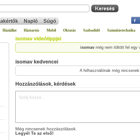
akértők
Napló
Súgó
Háziállat
Háztartás
Mobil
Oktatás
Szabadidő
Számítástechnika
isomav videótippjei
isomav
még nem töltött fel egy 
isomav kedvencei
A felhasználónak még nincsenek
Hozzászólások, kérdések
Még nincsenek hozzászólások.
Legyél Te az első!