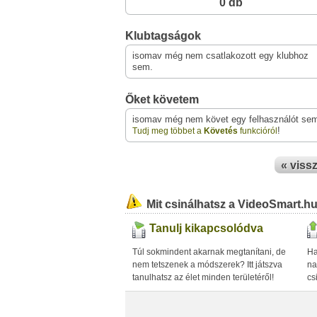
0 db
Klubtagságok
isomav még nem csatlakozott egy klubhoz
sem.
Őket követem
isomav még nem követ egy felhasználót se
!
Tudj meg többet a
Követés
funkcióról
« viss
Mit csinálhatsz a VideoSmart.h
Tanulj kikapcsolódva
Túl sokmindent akarnak megtanítani, de
Ha
nem tetszenek a módszerek? Itt játszva
na
tanulhatsz az élet minden területéről!
cs