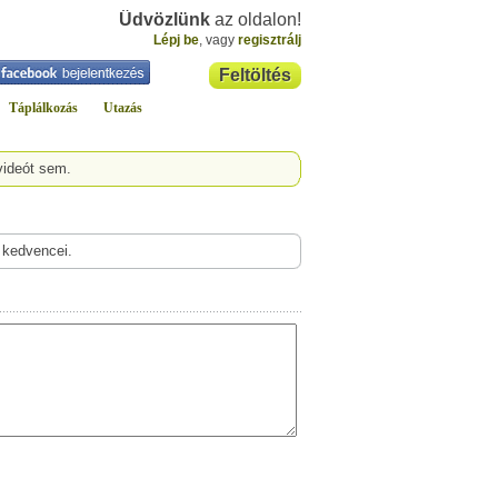
Üdvözlünk
az oldalon!
Lépj be
, vagy
regisztrálj
Feltöltés
Táplálkozás
Utazás
videót sem.
 kedvencei.