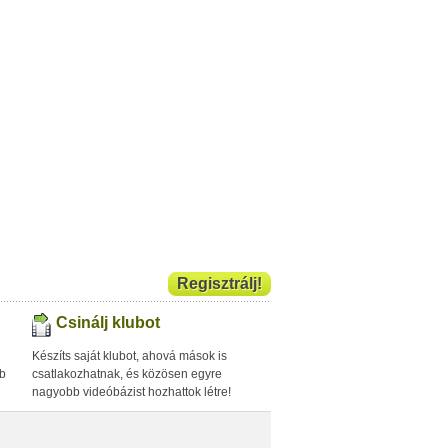
Regisztrálj!
Csinálj klubot
Készíts saját klubot, ahová mások is
bb
csatlakozhatnak, és közösen egyre
nagyobb videóbázist hozhattok létre!