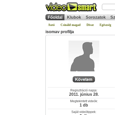
Főoldal
Klubok
Sorozatok
Sz
Autó
Csináld magad
Divat
Egészség
isomav profilja
Regisztráció napja:
2011. június 28.
Megtekintett videók:
1 db
Saját videótippek: