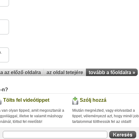
m.
za az előző oldalra
az oldal tetejére
tovább a főoldalra »
u-n?
Tölts fel videótippet
Szólj hozzá
 van olyan tipped, amit megosztanál a
Miután megnézted, vagy elolvastad a
gyvilággal, illetve te valamit máshogy
tippet, véleményezd azt, hogy minél jo
inálnál, töltsd fel mielőbb!
tartalommal tölthessük fel az oldalt!