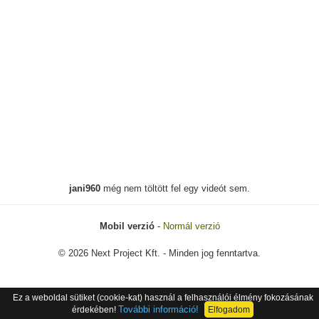
jani960
még nem töltött fel egy videót sem.
Mobil verzió
-
Normál verzió
© 2026 Next Project Kft. - Minden jog fenntartva.
Ez a weboldal sütiket (cookie-kat) használ a felhasználói élmény fokozásának
További információ!
érdekében!
Elfogadom