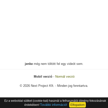
jenke
még nem töltött fel egy videót sem.
Mobil verzió
-
Normál verzió
© 2026 Next Project Kft. - Minden jog fenntartva.
Ez a weboldal sütiket (cookie-kat) használ a felhasználói élmény fokozásának
További információ!
érdekében!
Elfogadom