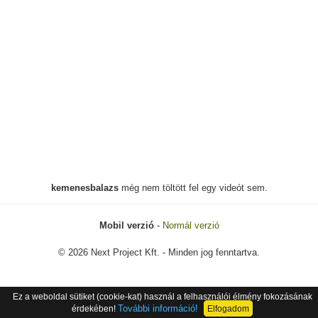
kemenesbalazs
még nem töltött fel egy videót sem.
Mobil verzió
-
Normál verzió
© 2026 Next Project Kft. - Minden jog fenntartva.
Ez a weboldal sütiket (cookie-kat) használ a felhasználói élmény fokozásának
További információ!
érdekében!
Elfogadom