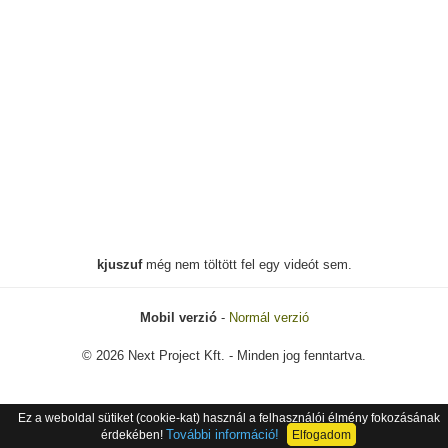
kjuszuf
még nem töltött fel egy videót sem.
Mobil verzió
-
Normál verzió
© 2026 Next Project Kft. - Minden jog fenntartva.
Ez a weboldal sütiket (cookie-kat) használ a felhasználói élmény fokozásának
További információ!
érdekében!
Elfogadom