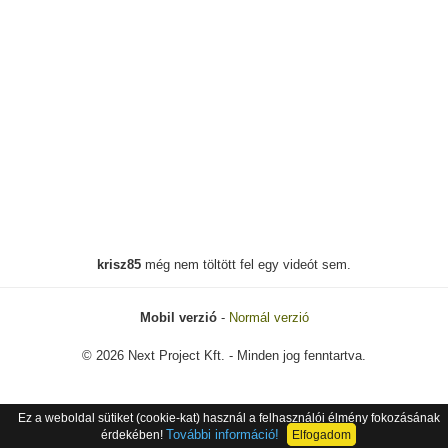
krisz85
még nem töltött fel egy videót sem.
Mobil verzió
-
Normál verzió
© 2026 Next Project Kft. - Minden jog fenntartva.
Ez a weboldal sütiket (cookie-kat) használ a felhasználói élmény fokozásának
További információ!
érdekében!
Elfogadom