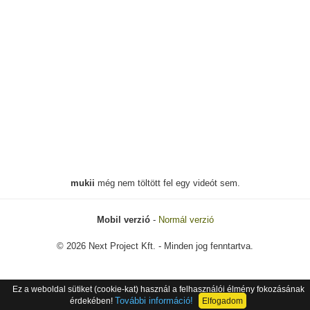
mukii
még nem töltött fel egy videót sem.
Mobil verzió
-
Normál verzió
© 2026 Next Project Kft. - Minden jog fenntartva.
Ez a weboldal sütiket (cookie-kat) használ a felhasználói élmény fokozásának
További információ!
érdekében!
Elfogadom