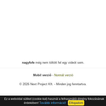
nagyfofe
még nem töltött fel egy videót sem.
Mobil verzió
-
Normál verzió
© 2026 Next Project Kft. - Minden jog fenntartva.
Ez a weboldal sütiket (cookie-kat) használ a felhasználói élmény fokozásának
További információ!
érdekében!
Elfogadom