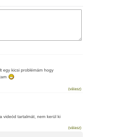
lt egy kicsi problémám hogy
ttam
(válasz)
 a videód tartalmát, nem kerül ki
(válasz)