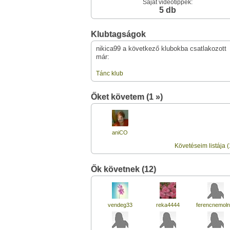
Saját videótippek:
5 db
Klubtagságok
nikica99 a következő klubokba csatlakozott
már:
Tánc klub
Őket követem (1 »)
aniCO
Követéseim listája (
Ők követnek (12)
vendeg33
reka4444
ferencnemoln