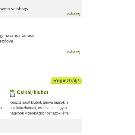
teszem valahogy
(válasz)
egy hasznos tanács.
geződve.
(válasz)
Regisztrálj!
Csinálj klubot
Készíts saját klubot, ahová mások is
bb
csatlakozhatnak, és közösen egyre
nagyobb videóbázist hozhattok létre!