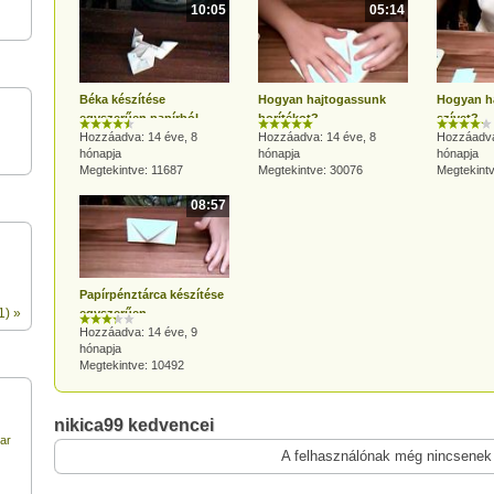
10:05
05:14
Béka készítése
Hogyan hajtogassunk
Hogyan h
egyszerűen papírból
borítékot?
szívet?
Hozzáadva: 14 éve, 8
Hozzáadva: 14 éve, 8
Hozzáadva
hónapja
hónapja
hónapja
Megtekintve: 11687
Megtekintve: 30076
Megtekint
08:57
Papírpénztárca készítése
1) »
egyszerűen
Hozzáadva: 14 éve, 9
hónapja
Megtekintve: 10492
nikica99 kedvencei
ar
A felhasználónak még nincsenek