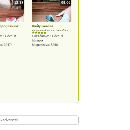
12:37
09:06
ajtogassunk
Királyi korona
hajtogatása egyszerűen
: 14 éve, 8
Hozzáadva: 14 éve, 9
hónapja
ve: 12474
Megtekintve: 5260
 kedvencei.