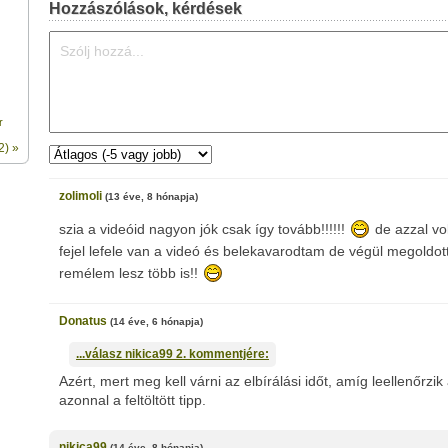
Hozzászólások, kérdések
r
2) »
zolimoli
(13 éve, 8 hónapja)
szia a videóid nagyon jók csak így tovább!!!!!!
de azzal vo
fejel lefele van a videó és belekavarodtam de végül megoldo
remélem lesz több is!!
Donatus
(14 éve, 6 hónapja)
...válasz
nikica99
2. kommentjére:
Azért, mert meg kell várni az elbírálási időt, amíg leellenőrzik
azonnal a feltöltött tipp.
nikica99
(14 éve, 8 hónapja)