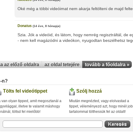
Oké még a többi videóimat nem akarja feltölteni de majd fel
Donatus
(14 éve, 8 hónapja)
Szia. Jók a videóid, és látom, hogy nemrég regisztráltál, de 
- nem kell magázódni a videókon, nyugodtan beszélhetsz te
za az előző oldalra
az oldal tetejére
tovább a főoldalra »
u-n?
Tölts fel videótippet
Szólj hozzá
 van olyan tipped, amit megosztanál a
Miután megnézted, vagy elolvastad a
gyvilággal, illetve te valamit máshogy
tippet, véleményezd azt, hogy minél jo
inálnál, töltsd fel mielőbb!
tartalommal tölthessük fel az oldalt!