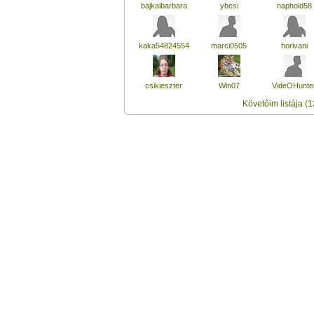
bajkaibarbara
ybcsi
naphold58
kaka54824554
marci0505
horivani
csikieszter
Win07
VideOHunte
Követőim listája (1