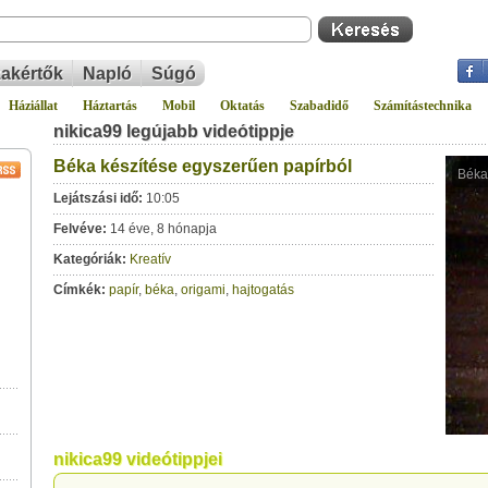
akértők
Napló
Súgó
Háziállat
Háztartás
Mobil
Oktatás
Szabadidő
Számítástechnika
nikica99 legújabb videótippje
Béka készítése egyszerűen papírból
Lejátszási idő:
10:05
Felvéve:
14 éve, 8 hónapja
Kategóriák:
Kreatív
Címkék:
papír
,
béka
,
origami
,
hajtogatás
nikica99 videótippjei