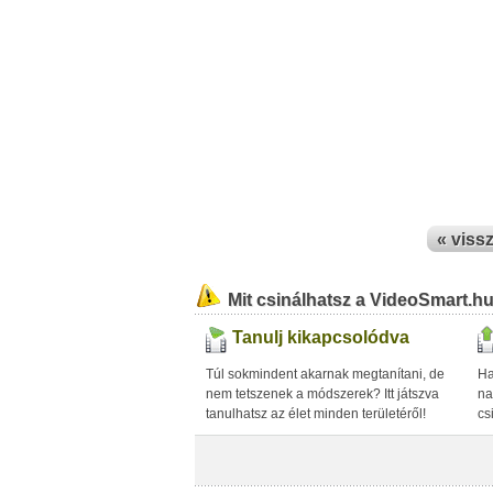
« viss
Mit csinálhatsz a VideoSmart.h
Tanulj kikapcsolódva
Túl sokmindent akarnak megtanítani, de
Ha
nem tetszenek a módszerek? Itt játszva
na
tanulhatsz az élet minden területéről!
cs