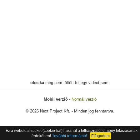
olcsika
még nem töltött fel egy videót sem.
Mobil verzió
-
Normál verzió
© 2026 Next Project Kft. - Minden jog fenntartva.
Ez a weboldal sütiket (cookie-kat) használ a felhasználói élmény fokozásának
További információ!
érdekében!
Elfogadom