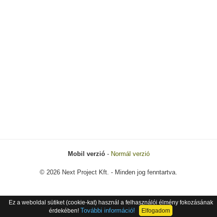
Mobil verzió
-
Normál verzió
© 2026 Next Project Kft. - Minden jog fenntartva.
Ez a weboldal sütiket (cookie-kat) használ a felhasználói élmény fokozásának
További információ!
érdekében!
Elfogadom