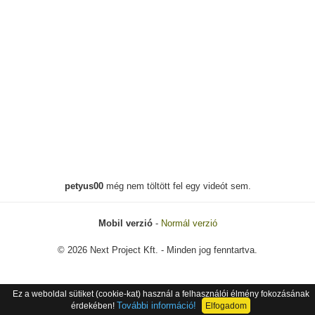
petyus00
még nem töltött fel egy videót sem.
Mobil verzió
-
Normál verzió
© 2026 Next Project Kft. - Minden jog fenntartva.
Ez a weboldal sütiket (cookie-kat) használ a felhasználói élmény fokozásának
További információ!
érdekében!
Elfogadom