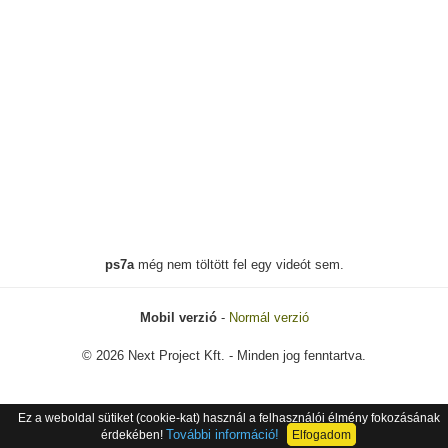
ps7a
még nem töltött fel egy videót sem.
Mobil verzió
-
Normál verzió
© 2026 Next Project Kft. - Minden jog fenntartva.
Ez a weboldal sütiket (cookie-kat) használ a felhasználói élmény fokozásának
További információ!
érdekében!
Elfogadom