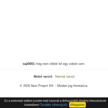
sajt0001
még nem töltött fel egy videót sem.
Mobil verzió
-
Normál verzió
© 2026 Next Project Kft. - Minden jog fenntartva.
Ez a weboldal sütiket (cookie-kat) használ a felhasználói élmény fokozásának
További információ!
érdekében!
Elfogadom