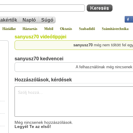
akértők
Napló
Súgó
Háziállat
Háztartás
Mobil
Oktatás
Szabadidő
Számítástechnika
sanyusz70 videótippjei
sanyusz70
még nem töltött fel eg
sanyusz70 kedvencei
A felhasználónak még nincsenek
Hozzászólások, kérdések
Még nincsenek hozzászólások.
Legyél Te az első!