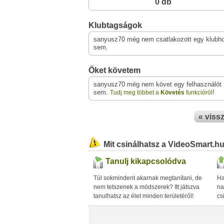
0 db
Klubtagságok
sanyusz70 még nem csatlakozott egy klubh
sem.
Őket követem
sanyusz70 még nem követ egy felhasználót
sem.
!
Tudj meg többet a
Követés
funkcióról
« viss
Mit csinálhatsz a VideoSmart.h
Tanulj kikapcsolódva
Túl sokmindent akarnak megtanítani, de
Ha
nem tetszenek a módszerek? Itt játszva
na
tanulhatsz az élet minden területéről!
cs