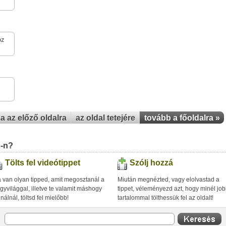
oz
za az előző oldalra
az oldal tetejére
tovább a főoldalra »
u-n?
Tölts fel videótippet
Szólj hozzá
 van olyan tipped, amit megosztanál a
Miután megnézted, vagy elolvastad a
gyvilággal, illetve te valamit máshogy
tippet, véleményezd azt, hogy minél jo
inálnál, töltsd fel mielőbb!
tartalommal tölthessük fel az oldalt!