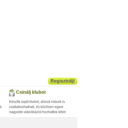
Regisztrálj!
Csinálj klubot
Készíts saját klubot, ahová mások is
bb
csatlakozhatnak, és közösen egyre
nagyobb videóbázist hozhattok létre!