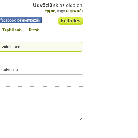
Üdvözlünk
az oldalon!
Lépj be
, vagy
regisztrálj
Feltöltés
Táplálkozás
Utazás
y videót sem.
 kedvencei.