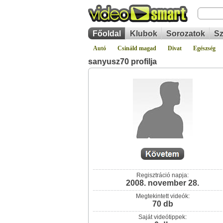
Főoldal
Klubok
Sorozatok
Sz
Autó
Csináld magad
Divat
Egészség
sanyusz70 profilja
Regisztráció napja:
2008. november 28.
Megtekintett videók:
70 db
Saját videótippek: