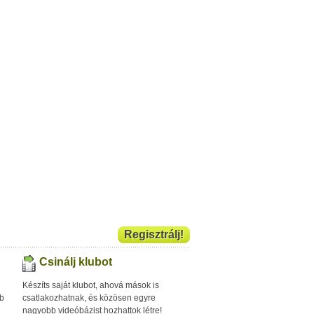
Regisztrálj!
Csinálj klubot
Készíts saját klubot, ahová mások is
bb
csatlakozhatnak, és közösen egyre
nagyobb videóbázist hozhattok létre!