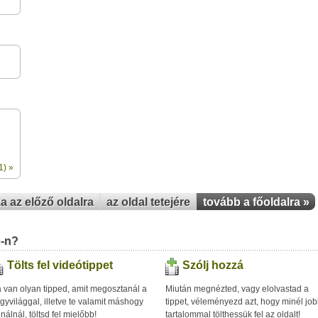
1) »
za az előző oldalra
az oldal tetejére
tovább a főoldalra »
u-n?
Tölts fel videótippet
Szólj hozzá
 van olyan tipped, amit megosztanál a
Miután megnézted, vagy elolvastad a
gyvilággal, illetve te valamit máshogy
tippet, véleményezd azt, hogy minél jo
inálnál, töltsd fel mielőbb!
tartalommal tölthessük fel az oldalt!