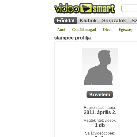
Főoldal
Klubok
Sorozatok
Sz
Autó
Csináld magad
Divat
Egészség
slampee profilja
Regisztráció napja:
2011. április 2.
Megtekintett videók:
1 db
Saját videótippek: