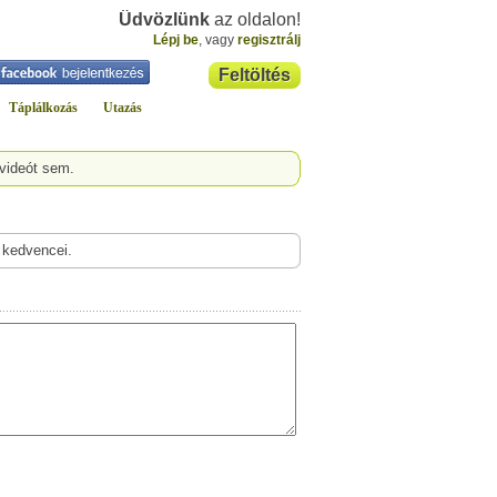
Üdvözlünk
az oldalon!
Lépj be
, vagy
regisztrálj
Feltöltés
Táplálkozás
Utazás
 videót sem.
 kedvencei.