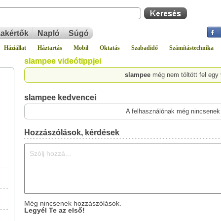
akértők
Napló
Súgó
Háziállat
Háztartás
Mobil
Oktatás
Szabadidő
Számítástechnika
slampee videótippjei
slampee
még nem töltött fel egy
slampee kedvencei
A felhasználónak még nincsenek
Hozzászólások, kérdések
Még nincsenek hozzászólások.
Legyél Te az első!