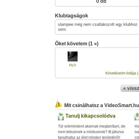
0 db
Klubtagságok
slampee még nem csatlakozott egy klubhoz
sem.
Őket követem (1 »)
Pe7i
Követéseim listája (
« viss
Mit csinálhatsz a VideoSmart.h
Tanulj kikapcsolódva
Túl sokmindent akarnak megtanítani, de
Ha
nem tetszenek a módszerek? Itt játszva
na
tanulhatsz az élet minden területéről!
cs