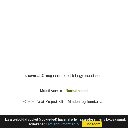
snowman2
még nem töltött fel egy videót sem.
Mobil verzió
-
Normál verzió
© 2026 Next Project Kft. - Minden jog fenntartva.
Ez a weboldal sütiket (cookie-kat) használ a felhasználói élmény fokozásának
További információ!
érdekében!
Elfogadom