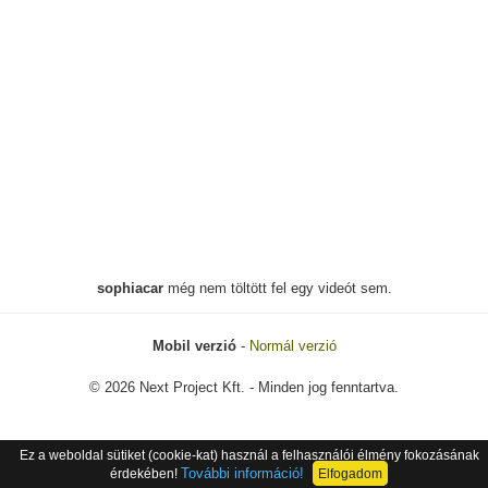
sophiacar
még nem töltött fel egy videót sem.
Mobil verzió
-
Normál verzió
© 2026 Next Project Kft. - Minden jog fenntartva.
Ez a weboldal sütiket (cookie-kat) használ a felhasználói élmény fokozásának
További információ!
érdekében!
Elfogadom