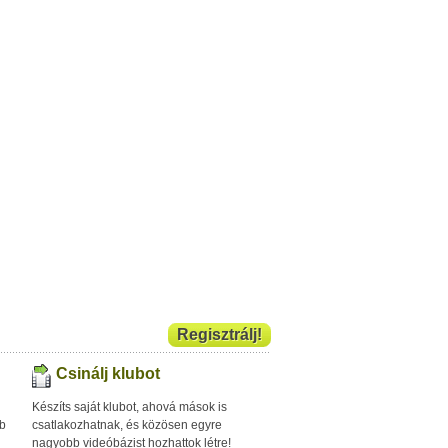
Regisztrálj!
Csinálj klubot
Készíts saját klubot, ahová mások is
bb
csatlakozhatnak, és közösen egyre
nagyobb videóbázist hozhattok létre!