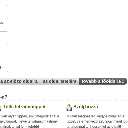
hoz
1) »
za az előző oldalra
az oldal tetejére
tovább a főoldalra »
u-n?
Tölts fel videótippet
Szólj hozzá
 van olyan tipped, amit megosztanál a
Miután megnézted, vagy elolvastad a
gyvilággal, illetve te valamit máshogy
tippet, véleményezd azt, hogy minél jo
inálnál, töltsd fel mielőbb!
tartalommal tölthessük fel az oldalt!