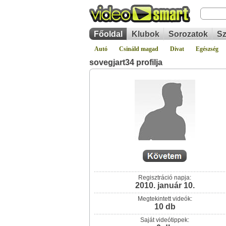
Főoldal
Klubok
Sorozatok
Sz
Autó
Csináld magad
Divat
Egészség
sovegjart34 profilja
Regisztráció napja:
2010. január 10.
Megtekintett videók:
10 db
Saját videótippek: