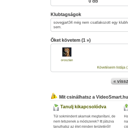
0 db
Klubtagságok
sovegjart34 még nem csatlakozott egy klub
sem.
Őket követem (1 »)
oroszlan
Követéseim listája (
« viss
Mit csinálhatsz a VideoSmart.h
Tanulj kikapcsolódva
Túl sokmindent akarnak megtanítani, de
Ha
nem tetszenek a módszerek? Itt játszva
na
tanulhatsz az élet minden területéről!
cs