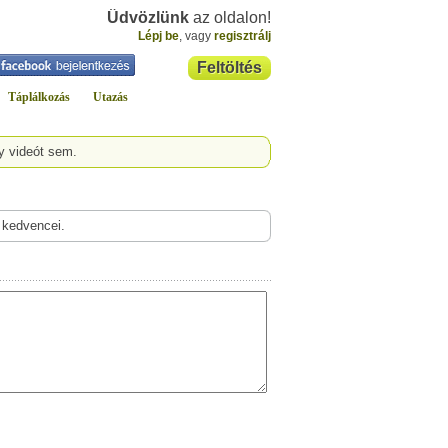
Üdvözlünk
az oldalon!
Lépj be
, vagy
regisztrálj
Feltöltés
Táplálkozás
Utazás
y videót sem.
 kedvencei.