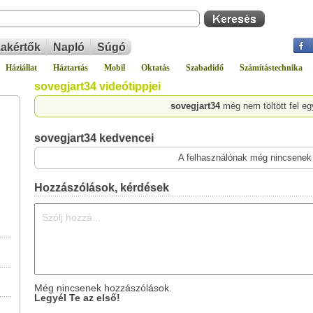
akértők
Napló
Súgó
Háziállat
Háztartás
Mobil
Oktatás
Szabadidő
Számítástechnika
sovegjart34 videótippjei
sovegjart34
még nem töltött fel eg
sovegjart34 kedvencei
A felhasználónak még nincsenek
Hozzászólások, kérdések
Még nincsenek hozzászólások.
Legyél Te az első!