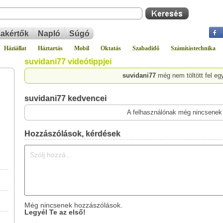
akértők
Napló
Súgó
Háziállat
Háztartás
Mobil
Oktatás
Szabadidő
Számítástechnika
suvidani77 videótippjei
suvidani77
még nem töltött fel eg
suvidani77 kedvencei
A felhasználónak még nincsenek
Hozzászólások, kérdések
Még nincsenek hozzászólások.
Legyél Te az első!