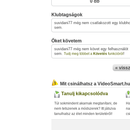
0 db
Klubtagságok
suvidani77 még nem csatlakozott egy klubh
sem.
Őket követem
suvidani77 még nem követ egy felhasználót
sem.
!
Tudj meg többet a
Követés
funkcióról
« viss
Mit csinálhatsz a VideoSmart.h
Tanulj kikapcsolódva
Túl sokmindent akarnak megtanítani, de
Ha
nem tetszenek a módszerek? Itt játszva
na
tanulhatsz az élet minden területéről!
cs