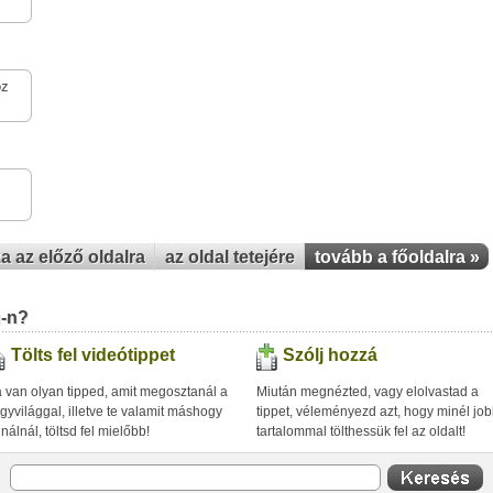
oz
za az előző oldalra
az oldal tetejére
tovább a főoldalra »
u-n?
Tölts fel videótippet
Szólj hozzá
 van olyan tipped, amit megosztanál a
Miután megnézted, vagy elolvastad a
gyvilággal, illetve te valamit máshogy
tippet, véleményezd azt, hogy minél jo
inálnál, töltsd fel mielőbb!
tartalommal tölthessük fel az oldalt!