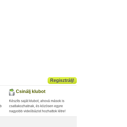
Regisztrálj!
Csinálj klubot
Készíts saját klubot, ahová mások is
bb
csatlakozhatnak, és közösen egyre
nagyobb videóbázist hozhattok létre!