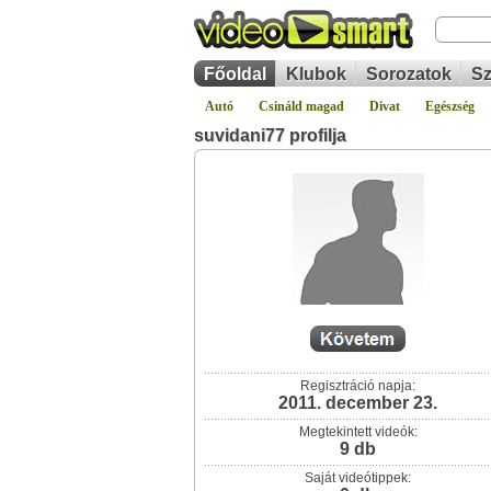
Főoldal
Klubok
Sorozatok
Sz
Autó
Csináld magad
Divat
Egészség
suvidani77 profilja
Regisztráció napja:
2011. december 23.
Megtekintett videók:
9 db
Saját videótippek: