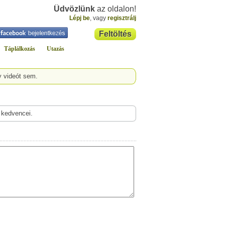
Üdvözlünk
az oldalon!
Lépj be
, vagy
regisztrálj
Feltöltés
Táplálkozás
Utazás
y videót sem.
 kedvencei.