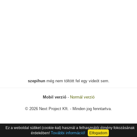
szepihun
még nem töltött fel egy videót sem.
Mobil verzió
-
Normál verzió
© 2026 Next Project Kft. - Minden jog fenntartva.
Ez a weboldal sütiket (cookie-kat) használ a felhasználói élmény fokozásának
További információ!
érdekében!
Elfogadom