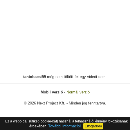
tantobacsi59
még nem töltött fel egy videót sem.
Mobil verzió
-
Normál verzió
© 2026 Next Project Kft. - Minden jog fenntartva.
Ez a weboldal sütiket (cookie-kat) használ a felhasználói élmény fokozásának
További információ!
érdekében!
Elfogadom