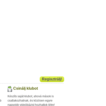
Regisztrálj!
Csinálj klubot
Készíts saját klubot, ahová mások is
bb
csatlakozhatnak, és közösen egyre
nagyobb videóbázist hozhattok létre!