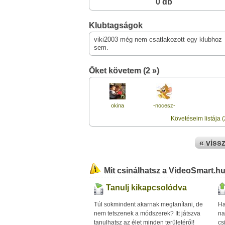
0 db
Klubtagságok
viki2003 még nem csatlakozott egy klubhoz
sem.
Őket követem (2 »)
okina
-nocesz-
Követéseim listája (
« viss
Mit csinálhatsz a VideoSmart.h
Tanulj kikapcsolódva
Túl sokmindent akarnak megtanítani, de
Ha
nem tetszenek a módszerek? Itt játszva
na
tanulhatsz az élet minden területéről!
cs