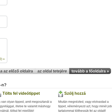
2) »
za az előző oldalra
az oldal tetejére
tovább a főoldalra »
u-n?
Tölts fel videótippet
Szólj hozzá
 van olyan tipped, amit megosztanál a
Miután megnézted, vagy elolvastad a
gyvilággal, illetve te valamit máshogy
tippet, véleményezd azt, hogy minél jo
inálnál, töltsd fel mielőbb!
tartalommal tölthessük fel az oldalt!