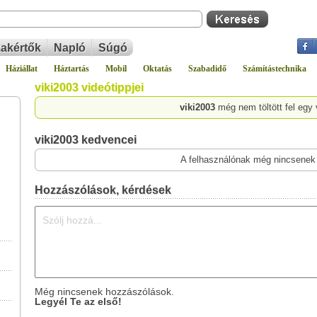
akértők
Napló
Súgó
Háziállat
Háztartás
Mobil
Oktatás
Szabadidő
Számítástechnika
viki2003 videótippjei
viki2003
még nem töltött fel egy 
viki2003 kedvencei
A felhasználónak még nincsenek
Hozzászólások, kérdések
Még nincsenek hozzászólások.
Legyél Te az első!