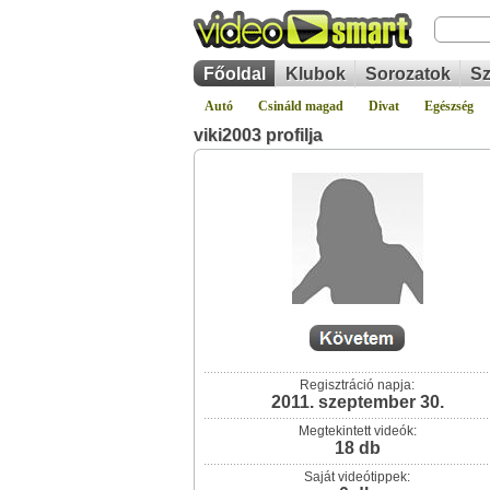
Főoldal
Klubok
Sorozatok
Sz
Autó
Csináld magad
Divat
Egészség
viki2003 profilja
Regisztráció napja:
2011. szeptember 30.
Megtekintett videók:
18 db
Saját videótippek: