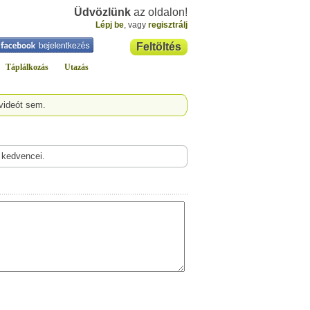
Üdvözlünk
az oldalon!
Lépj be
, vagy
regisztrálj
Feltöltés
Táplálkozás
Utazás
videót sem.
 kedvencei.