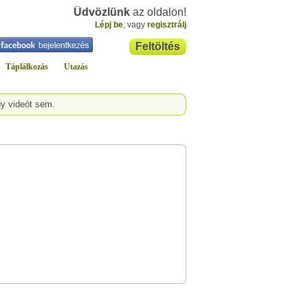
Üdvözlünk
az oldalon!
Lépj be
, vagy
regisztrálj
Feltöltés
Táplálkozás
Utazás
gy videót sem.