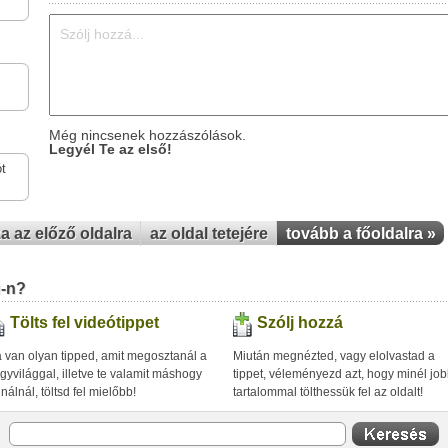
Még nincsenek hozzászólások.
Legyél Te az első!
t
za az előző oldalra
az oldal tetejére
tovább a főoldalra »
u-n?
Tölts fel videótippet
Szólj hozzá
 van olyan tipped, amit megosztanál a
Miután megnézted, vagy elolvastad a
gyvilággal, illetve te valamit máshogy
tippet, véleményezd azt, hogy minél jo
inálnál, töltsd fel mielőbb!
tartalommal tölthessük fel az oldalt!