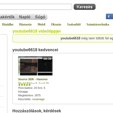
akértők
Napló
Súgó
Háziállat
Háztartás
Mobil
Oktatás
Szabadidő
Számítástechnika
youtube6618 videótippjei
youtube6618
még nem töltött fel e
youtube6618 kedvencei
08:36
Source SDK - Hammer
World Editor II. évad 10.
rész: Jail pályák 3/3
Hozzáadva: 16 éve, 6
hónapja
Megtekintve: 2875
Készítette:
runamagic
Hozzászólások, kérdések