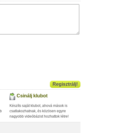
Regisztrálj!
Csinálj klubot
Készíts saját klubot, ahová mások is
bb
csatlakozhatnak, és közösen egyre
nagyobb videóbázist hozhattok létre!