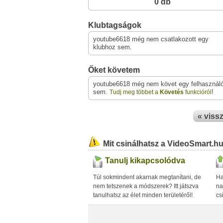
0 db
Klubtagságok
youtube6618 még nem csatlakozott egy
klubhoz sem.
Őket követem
youtube6618 még nem követ egy felhasználó
sem.
!
Tudj meg többet a
Követés
funkcióról
« viss
Mit csinálhatsz a VideoSmart.h
Tanulj kikapcsolódva
Túl sokmindent akarnak megtanítani, de
Ha
nem tetszenek a módszerek? Itt játszva
na
tanulhatsz az élet minden területéről!
cs