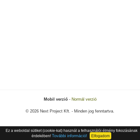
Mobil verzió
-
Normál verzió
© 2026 Next Project Kft. - Minden jog fenntartva.
Ez a weboldal sütiket (cookie-kat) használ a felhasználói élmény fokozásának
További információ!
érdekében!
Elfogadom