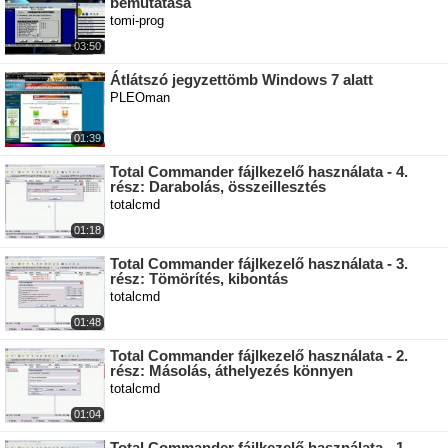
bemutatása
tomi-prog
03:50
Átlátszó jegyzettömb Windows 7 alatt
PLEOman
01:39
Total Commander fájlkezelő használata - 4.
rész: Darabolás, összeillesztés
totalcmd
01:18
Total Commander fájlkezelő használata - 3.
rész: Tömörítés, kibontás
totalcmd
01:48
Total Commander fájlkezelő használata - 2.
rész: Másolás, áthelyezés könnyen
totalcmd
01:04
Total Commander fájlkezelő használata - 1.