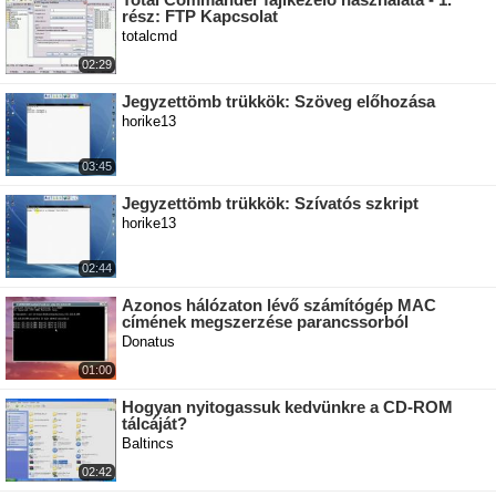
rész: FTP Kapcsolat
totalcmd
02:29
Jegyzettömb trükkök: Szöveg előhozása
horike13
03:45
Jegyzettömb trükkök: Szívatós szkript
horike13
02:44
Azonos hálózaton lévő számítógép MAC
címének megszerzése parancssorból
Donatus
01:00
Hogyan nyitogassuk kedvünkre a CD-ROM
tálcáját?
Baltincs
02:42