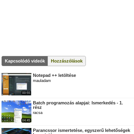
Kapcsolódó videók
Hozzászólások
Notepad ++ letöltése
mauladam
00:55
Batch programozás alapjai: Ismerkedés - 1.
rész
racsa
04:45
Parancssor ismertetése, egyszerű lehetőségek