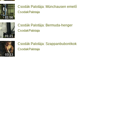
Csodák Palotája: Münchausen emelő
CsodakPalotaja
01:56
Csodák Palotája: Bermuda-henger
CsodakPalotaja
01:21
Csodák Palotája: Szappanbuborékok
CsodakPalotaja
03:13