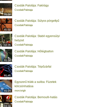
Csodák Palotája: Fakírágy
CsodakPalotaja
01:58
Csodák Palotája: Súlyos pörgettyű
CsodakPalotaja
01:32
Csodák Palotája: Stabil egyensúlyi
helyzet
CsodakPalotaja
02:35
Csodák Palotája: Hőlégballon
CsodakPalotaja
01:34
Csodák Palotája: Tépőzárfal
CsodakPalotaja
01:45
Egyszerű trükk a suliba: Füzetek
kölcsönhatása
morcivigh
01:24
Csodák Palotája: Bernoulli-hatás
CsodakPalotaja
03:16