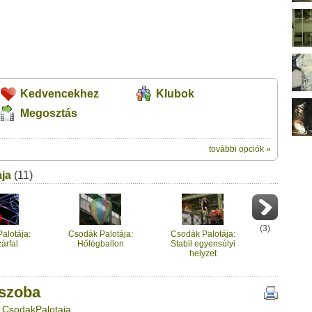
Kedvencekhez
Klubok
Megosztás
további opciók »
ik:
ja
(11)
megosztásához használhatod a saját leveleződet
ű videótipp
,
ubhoz sem.
Üzenet (opcionális):
!
ink között
(
3
)
alotája:
Csodák Palotája:
Csodák Palotája:
árfal
Hőlégballon
Stabil egyensúlyi
helyzet
-szoba
: CsodakPalotaja