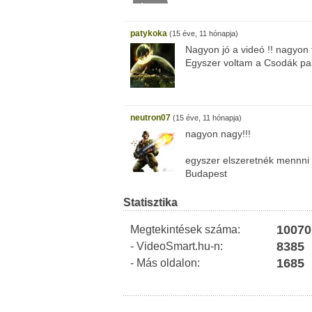
patykoka
(15 éve, 11 hónapja)
Nagyon jó a videó !! nagyon t
Egyszer voltam a Csodák palo
neutron07
(15 éve, 11 hónapja)
nagyon nagy!!!
egyszer elszeretnék mennni
Budapest
Statisztika
10070
Megtekintések száma:
8385
- VideoSmart.hu-n:
1685
- Más oldalon: