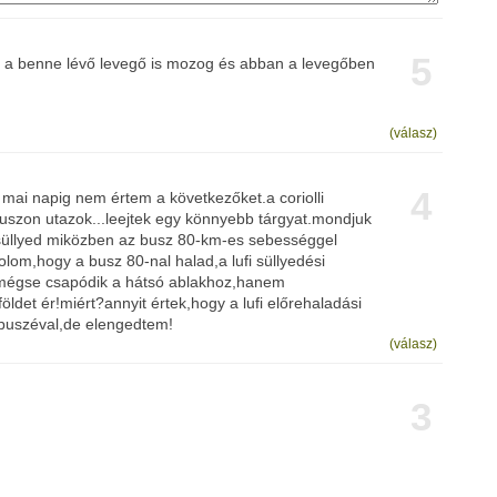
5
l a benne lévő levegő is mozog és abban a levegőben
(válasz)
4
mai napig nem értem a következőket.a coriolli
buszon utazok...leejtek egy könnyebb tárgyat.mondjuk
n süllyed miközben az busz 80-km-es sebességgel
lom,hogy a busz 80-nal halad,a lufi süllyedési
mégse csapódik a hátsó ablakhoz,hanem
ldet ér!miért?annyit értek,hogy a lufi előrehaladási
buszéval,de elengedtem!
(válasz)
3