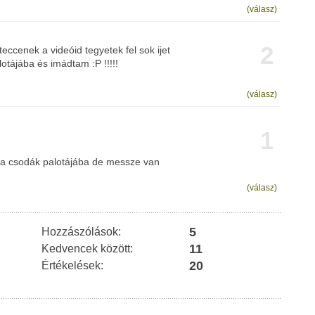
(válasz)
2
eccenek a videóid tegyetek fel sok ijet
tájába és imádtam :P !!!!!
(válasz)
1
 a csodák palotájába de messze van
(válasz)
5
Hozzászólások:
11
Kedvencek között:
20
Értékelések: