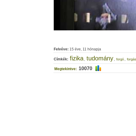
Felvéve:
15 éve, 11 hónapja
fizika
tudomány
Címkék:
,
,
,
forgó
forgá
10070
Megtekintve: