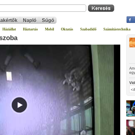
akértők
Napló
Súgó
Háziállat
Háztartás
Mobil
Oktatás
Szabadidő
Számítástechnika
-szoba
Ame
egy
Azo
akk
Vid