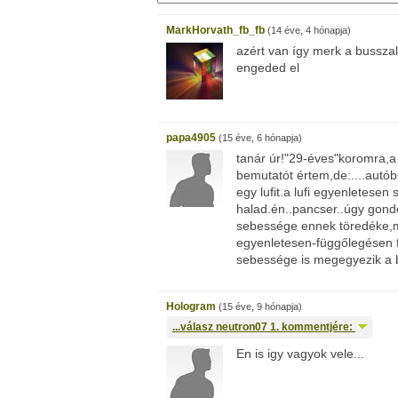
MarkHorvath_fb_fb
(14 éve, 4 hónapja)
azért van így merk a bussza
engeded el
papa4905
(15 éve, 6 hónapja)
tanár úr!"29-éves"koromra,a 
bemutatót értem,de:....autó
egy lufit.a lufi egyenletese
halad.én..pancser..úgy gondo
sebessége ennek töredéke,
egyenletesen-függőlegésen fö
sebessége is megegyezik a 
Hologram
(15 éve, 9 hónapja)
...válasz
neutron07
1. kommentjére:
En is igy vagyok vele...