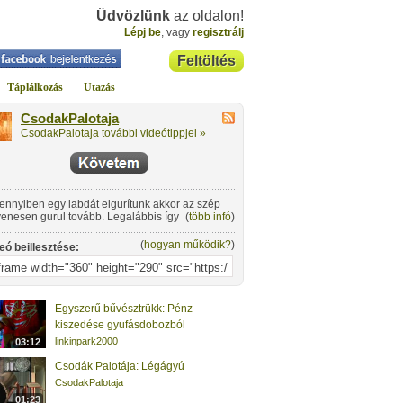
Üdvözlünk
az oldalon!
Lépj be
, vagy
regisztrálj
Feltöltés
Táplálkozás
Utazás
CsodakPalotaja
CsodakPalotaja további videótippjei »
nnyiben egy labdát elgurítunk akkor az szép
enesen gurul tovább. Legalábbis így látszik.
(
több infó
)
nban ha jobban megvizsgáljuk a helyzetet
or rájövünk, hogy ez nem egészen igaz.
(
hogyan működik?
)
eó beillesztése:
Egyszerű bűvésztrükk: Pénz
kiszedése gyufásdobozból
linkinpark2000
03:12
Csodák Palotája: Légágyú
CsodakPalotaja
01:23