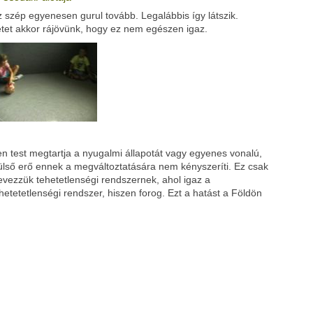
 szép egyenesen gurul tovább. Legalábbis így látszik.
Google
Digg
tet akkor rájövünk, hogy ez nem egészen igaz.
n test megtartja a nyugalmi állapotát vagy egyenes vonalú,
lső erő ennek a megváltoztatására nem kényszeríti. Ez csak
evezzük tehetetlenségi rendszernek, ahol igaz a
hetetetlenségi rendszer, hiszen forog. Ezt a hatást a Földön