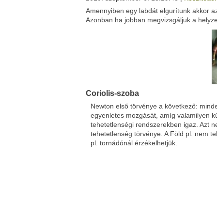
Amennyiben egy labdát elgurítunk akkor az
Facebook
Twitter
Azonban ha jobban megvizsgáljuk a helyze
Del.icio.us
Live
Coriolis-szoba
Newton első törvénye a következő: minde
egyenletes mozgását, amíg valamilyen kü
tehetetlenségi rendszerekben igaz. Azt n
tehetetlenség törvénye. A Föld pl. nem te
pl. tornádónál érzékelhetjük.