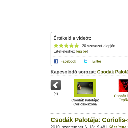
Értékeld a videót:
20 szavazat alapján
Értékeléshez
!
lépj be
Facebook
Twitter
Kapcsolódó sorozat:
Ez a videótipp a következő klub(ok)ba tartoz
Csodák Palotá
A(z) "Csodák Palotája: Coriolis-szoba" cím
vagy
ezt a felületet:
Ez a videó nem még nem tartozik egy kl
Neved:
Ha van egy kis időd,
nézz szét meglévő klubja
(
4
)
E-mail címed:
Csodák P
Tépőz
Csodák Palotája:
Coriolis-szoba
Címzett e-mail címe:
Csodák Palotája: Coriolis
2010. szeptember 6. 13:19:48 |
Készítette