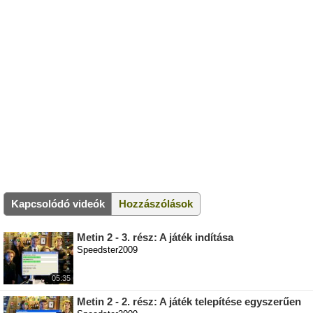
Kapcsolódó videók
Hozzászólások
Metin 2 - 3. rész: A játék indítása
Speedster2009
05:35
Metin 2 - 2. rész: A játék telepítése egyszerűen