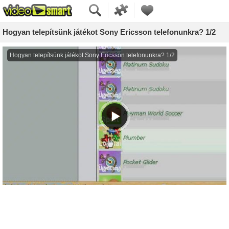
Hogyan telepítsünk játékot Sony Ericsson telefonunkra? 1/2