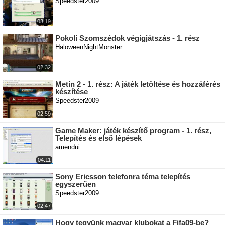
Speedster2009
03:19
Pokoli Szomszédok végigjátszás - 1. rész
HaloweenNightMonster
02:32
Metin 2 - 1. rész: A játék letöltése és hozzáférés
készítése
Speedster2009
02:59
Game Maker: játék készítő program - 1. rész,
Telepítés és első lépések
amendui
04:11
Sony Ericsson telefonra téma telepítés
egyszerűen
Speedster2009
02:47
Hogy tegyünk magyar klubokat a Fifa09-be?