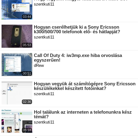
szentkuti11
03:44
Hogyan cserélhetjük ki a Sony Ericsson
k300/500/700 telefonok elő- és hátlapját?
szentkuti11
05:53
Call Of Duty 4: iw3mp.exe hiba orvoslása
egyszerűen!
dRew
00:51
Hogyan vegyük át számítógépre Sony Ericsson
készülékekkel készített fotóinkat?
szentkuti11
02:36
Hol találunk az interneten a telefonunkra kész
témát?
szentkuti11
05:18