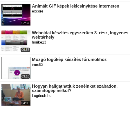
Animált GIF képek lekicsinyítése interneten
excore
02:37
Weboldal készítés egyszerűen 3. rész, Ingyenes
webtárhely
horike13
06:57
Mozgó logókép készítés fórumokhoz
imre93
03:18
Hogyan hallgathatjuk zenéinket szabadon,
számítógép nélkül?
Logitech.hu
04:06