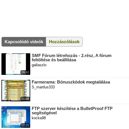
Kapcsolódó videók
Hozzászólások
SMF Fórum létrehozás - 2.rész, A fórum
feltöltése és beállítása
gallaszlo
09:42
Farmerama: Bónuszkódok megtalálása
S_martlus333
01:08
FTP szerver készítése a BulletProof FTP
segítségével
kocka98
02:20