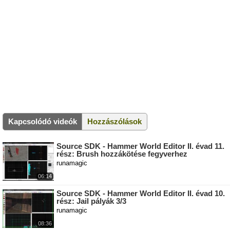
Kapcsolódó videók
Hozzászólások
Source SDK - Hammer World Editor II. évad 11.
rész: Brush hozzákötése fegyverhez
runamagic
06:14
Source SDK - Hammer World Editor II. évad 10.
rész: Jail pályák 3/3
runamagic
08:36