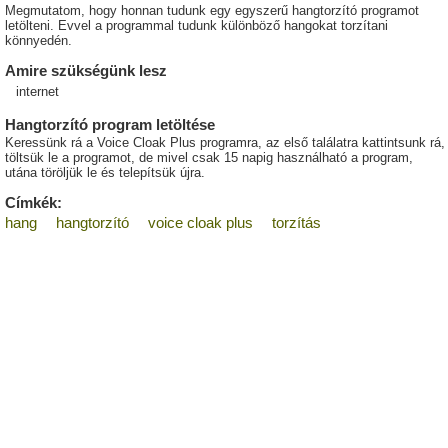
Megmutatom, hogy honnan tudunk egy egyszerű hangtorzító programot
letölteni. Evvel a programmal tudunk különböző hangokat torzítani
könnyedén.
Amire szükségünk lesz
internet
Hangtorzító program letöltése
Keressünk rá a Voice Cloak Plus programra, az első találatra kattintsunk rá,
töltsük le a programot, de mivel csak 15 napig használható a program,
utána töröljük le és telepítsük újra.
Címkék:
hang
hangtorzító
voice cloak plus
torzítás