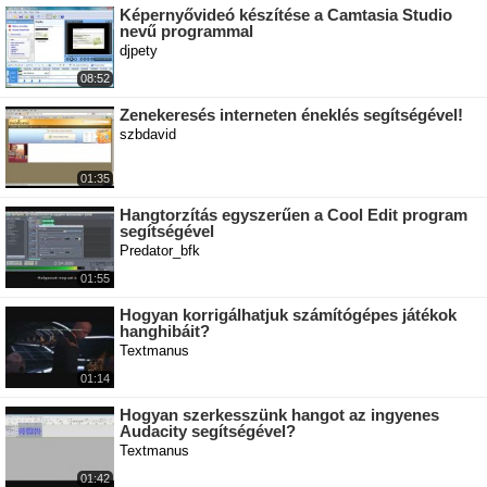
Képernyővideó készítése a Camtasia Studio
nevű programmal
djpety
08:52
Zenekeresés interneten éneklés segítségével!
szbdavid
01:35
Hangtorzítás egyszerűen a Cool Edit program
segítségével
Predator_bfk
01:55
Hogyan korrigálhatjuk számítógépes játékok
hanghibáit?
Textmanus
01:14
Hogyan szerkesszünk hangot az ingyenes
Audacity segítségével?
Textmanus
01:42