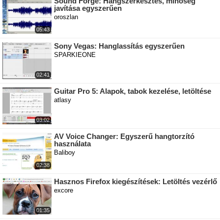
Sound Forge: Hangszerkesztés, minőség
javítása egyszerűen
oroszlan
05:43
Sony Vegas: Hanglassítás egyszerűen
SPARKIEONE
02:41
Guitar Pro 5: Alapok, tabok kezelése, letöltése
atlasy
03:02
AV Voice Changer: Egyszerű hangtorzító
használata
Baliboy
02:38
Hasznos Firefox kiegészítések: Letöltés vezérlő
excore
01:35