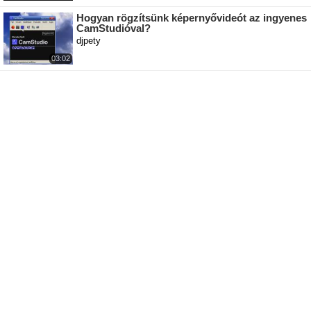
Hogyan rögzítsünk képernyővideót az ingyenes
CamStudióval?
djpety
03:02