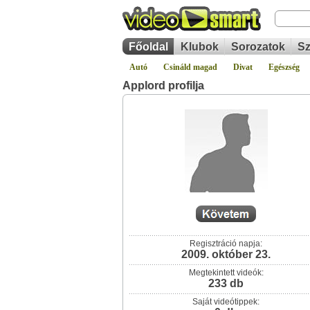
Főoldal
Klubok
Sorozatok
Sz
Autó
Csináld magad
Divat
Egészség
Applord profilja
Regisztráció napja:
2009. október 23.
Megtekintett videók:
233 db
Saját videótippek: