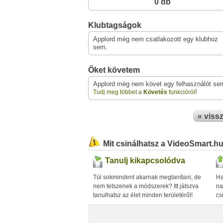
0 db
Klubtagságok
Applord még nem csatlakozott egy klubhoz
sem.
Őket követem
Applord még nem követ egy felhasználót se
!
Tudj meg többet a
Követés
funkcióról
« viss
Mit csinálhatsz a VideoSmart.h
Tanulj kikapcsolódva
Túl sokmindent akarnak megtanítani, de
Ha
nem tetszenek a módszerek? Itt játszva
na
tanulhatsz az élet minden területéről!
cs