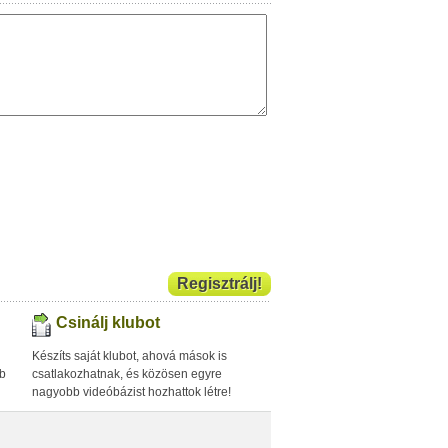
Regisztrálj!
Csinálj klubot
Készíts saját klubot, ahová mások is
bb
csatlakozhatnak, és közösen egyre
nagyobb videóbázist hozhattok létre!