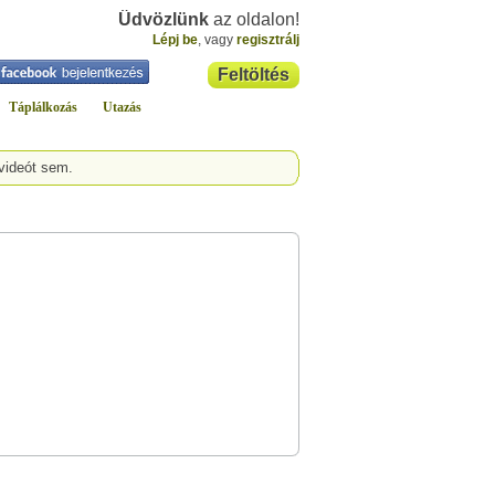
Üdvözlünk
az oldalon!
Lépj be
, vagy
regisztrálj
Feltöltés
Táplálkozás
Utazás
videót sem.