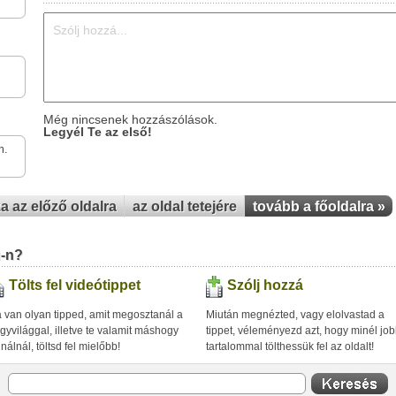
Még nincsenek hozzászólások.
Legyél Te az első!
m.
za az előző oldalra
az oldal tetejére
tovább a főoldalra »
u-n?
Tölts fel videótippet
Szólj hozzá
 van olyan tipped, amit megosztanál a
Miután megnézted, vagy elolvastad a
gyvilággal, illetve te valamit máshogy
tippet, véleményezd azt, hogy minél jo
inálnál, töltsd fel mielőbb!
tartalommal tölthessük fel az oldalt!