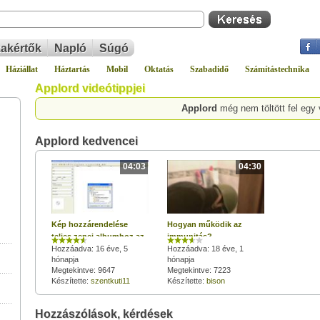
akértők
Napló
Súgó
Háziállat
Háztartás
Mobil
Oktatás
Szabadidő
Számítástechnika
Applord videótippjei
Applord
még nem töltött fel egy 
Applord kedvencei
04:03
04:30
Kép hozzárendelése
Hogyan működik az
teljes zenei albumhoz az
immunitás?
Mp3tag segítségével
Hozzáadva: 16 éve, 5
Hozzáadva: 18 éve, 1
hónapja
hónapja
Megtekintve: 9647
Megtekintve: 7223
Készítette:
szentkuti11
Készítette:
bison
Hozzászólások, kérdések