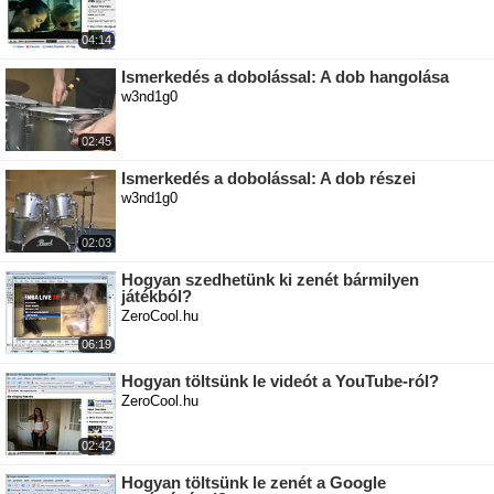
04:14
Ismerkedés a dobolással: A dob hangolása
w3nd1g0
02:45
Ismerkedés a dobolással: A dob részei
w3nd1g0
02:03
Hogyan szedhetünk ki zenét bármilyen
játékból?
ZeroCool.hu
06:19
Hogyan töltsünk le videót a YouTube-ról?
ZeroCool.hu
02:42
Hogyan töltsünk le zenét a Google