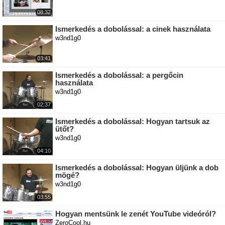
08:32
Ismerkedés a dobolással: a cinek használata
w3nd1g0
03:41
Ismerkedés a dobolással: a pergőcin
használata
w3nd1g0
02:37
Ismerkedés a dobolással: Hogyan tartsuk az
ütőt?
w3nd1g0
04:10
Ismerkedés a dobolással: Hogyan üljünk a dob
mögé?
w3nd1g0
03:55
Hogyan mentsünk le zenét YouTube videóról?
ZeroCool.hu