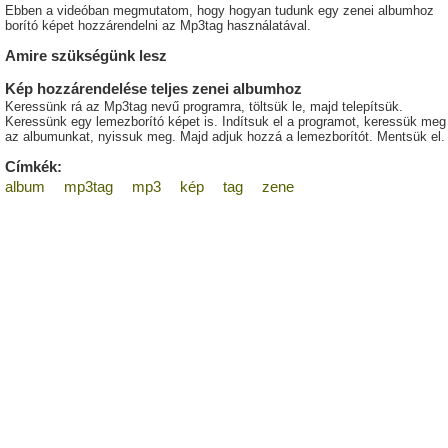
Ebben a videóban megmutatom, hogy hogyan tudunk egy zenei albumhoz
borító képet hozzárendelni az Mp3tag használatával.
Amire szükségünk lesz
Kép hozzárendelése teljes zenei albumhoz
Keressünk rá az Mp3tag nevű programra, töltsük le, majd telepítsük.
Keressünk egy lemezborító képet is. Indítsuk el a programot, keressük meg
az albumunkat, nyissuk meg. Majd adjuk hozzá a lemezborítót. Mentsük el.
Címkék:
album
mp3tag
mp3
kép
tag
zene