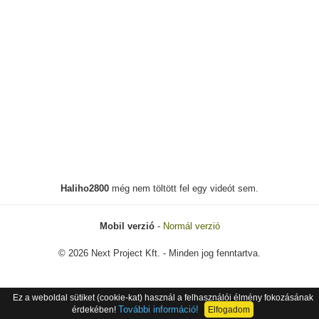
Haliho2800
még nem töltött fel egy videót sem.
Mobil verzió
-
Normál verzió
© 2026 Next Project Kft. - Minden jog fenntartva.
Ez a weboldal sütiket (cookie-kat) használ a felhasználói élmény fokozásának
További információ!
érdekében!
Elfogadom